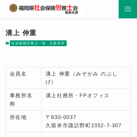
溝上 伸重
社会保険労務士一覧
久留米市
会員名
溝上 伸重（みぞかみ のぶし
げ）
事務所名
溝上社務所・FPオフィス
称
所在地
〒830-0037
久留米市諏訪野町2352-7-307