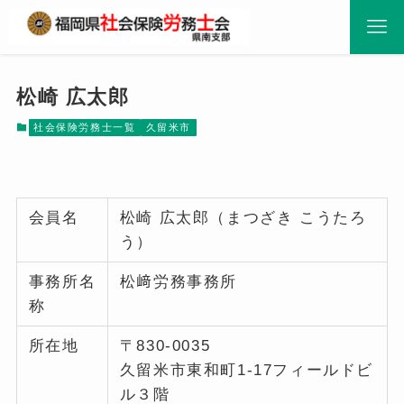
松崎 広太郎
社会保険労務士一覧
久留米市
会員名
松崎 広太郎（まつざき こうたろ
う）
事務所名
松﨑労務事務所
称
所在地
〒830-0035
久留米市東和町1-17フィールドビ
ル３階