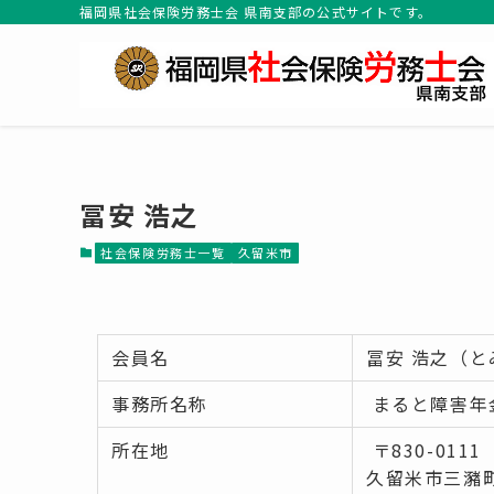
福岡県社会保険労務士会 県南支部の公式サイトです。
冨安 浩之
社会保険労務士一覧
久留米市
会員名
冨安 浩之（と
事務所名称
まると障害年
所在地
〒830-0111
久留米市三瀦町