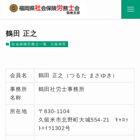
鶴田 正之
社会保険労務士一覧
久留米市
会員名
鶴田 正之（つるた まさゆき）
事務所
鶴田社労士事務所
名称
所在地
〒830-1104
久留米市北野町大城554-21 ｷｬﾛｯ
ﾄﾊｲﾂ1302号